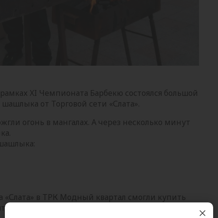
 рамках XI Чемпионата Барбекю состоялся большой
шашлыка от Торговой сети «Слата».
жгли огонь в мангалах. А через несколько минут
ка.
 шашлыка:
а «Слата» в ТРК Модный квартал смогли купить
ть участие в розыгрыше вкусных призов.