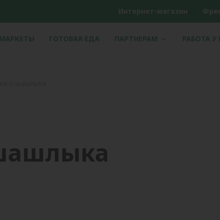
Интернет-магазин
Фре
РМАРКЕТЫ
ГОТОВАЯ ЕДА
ПАРТНЕРАМ
РАБОТА У
ного шашлыка
шашлыка