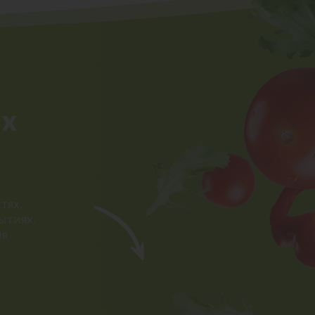
ых
тях,
ытиях.
ия