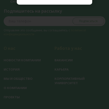
Подпишитесь на рассылку
Подписаться
Отправляя это сообщение, вы соглашаетесь с
политикой
конфиденциальности
О нас
Работа у нас
НОВОСТИ КОМПАНИИ
ВАКАНСИИ
ИСТОРИЯ
КАРЬЕРА
МЫ И ОБЩЕСТВО
КОРПОРАТИВНЫЙ
УНИВЕРСИТЕТ
О КОМПАНИИ
ПРОЕКТЫ