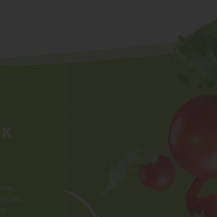
ых
тях,
ытиях.
ия