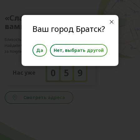
«Слата» рядом с
вами!
Ваш город Братск?
Близость к клиенту - №1 по локации!
Найдите ближайший магазин и отправляйтесь
Да
Нет, выбрать другой
за покупками!
0
5
9
Нас уже
Смотреть адреса