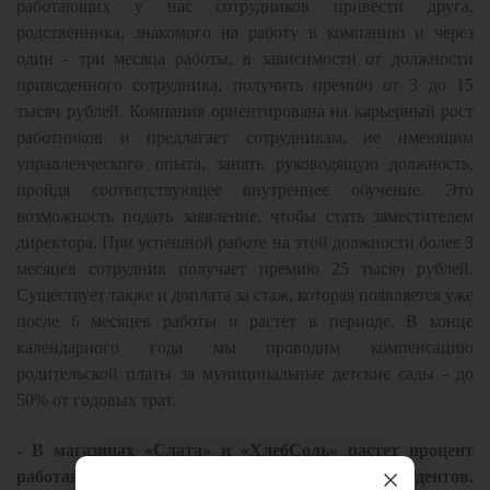
работающих у нас сотрудников привести друга,
родственника, знакомого на работу в компанию и через
один - три месяца работы, в зависимости от должности
приведенного сотрудника, получить премию от 3 до 15
тысяч рублей. Компания ориентирована на карьерный рост
работников и предлагает сотрудникам, не имеющим
управленческого опыта, занять руководящую должность,
пройдя соответствующее внутреннее обучение. Это
возможность подать заявление, чтобы стать заместителем
директора. При успешной работе на этой должности более 3
месяцев сотрудник получает премию 25 тысяч рублей.
Существует также и доплата за стаж, которая появляется уже
после 6 месяцев работы и растет в периоде. В конце
календарного года мы проводим компенсацию
родительской платы за муниципальные детские сады - до
50% от годовых трат.
- В магазинах «Слата» и «ХлебСоль» растет процент
работающей молодежи, в том числе студентов.