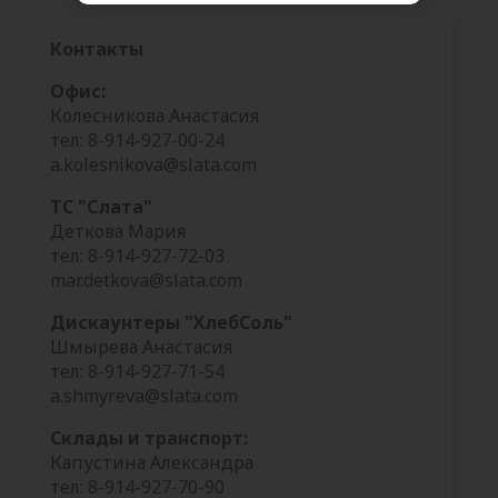
Контакты
Офис:
Колесникова Анастасия
тел: 8-914-927-00-24
a.kolesnikova@slata.com
ТС "Слата"
Деткова Мария
тел: 8-914-927-72-03
mar.detkova@slata.com
Дискаунтеры "ХлебСоль"
Шмырева Анастасия
тел: 8-914-927-71-54
a.shmyreva@slata.com
Склады и транспорт:
Капустина Александра
тел: 8-914-927-70-90