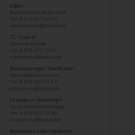
Офис:
Колесникова Анастасия
тел: 8-914-927-00-24
a.kolesnikova@slata.com
ТС "Слата"
Деткова Мария
тел: 8-914-927-72-03
mar.detkova@slata.com
Дискаунтеры "ХлебСоль"
Шмырева Анастасия
тел: 8-914-927-71-54
a.shmyreva@slata.com
Склады и транспорт:
Капустина Александра
тел: 8-914-927-70-90
a.kapustina@slata.com
Дирекция собственного