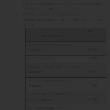
в Слате и получай фишки у кассира за каждые
300 рублей в чеке
копи фишки в специальном буклете
обменивай буклет на товары
Unifico
со скидкой
до -50%!
Розничная
А
Наименование
цена
Погружной блендер Swiss
Diamond
5 398
Тостер Dumont
3 998
Электрический чайник Swiss
Diamond
3 598
Гриль электрический Swiss
Diamond
11 998
Кофемолка электрическая
Swiss Diamond
3 198
Весы напольные Swiss