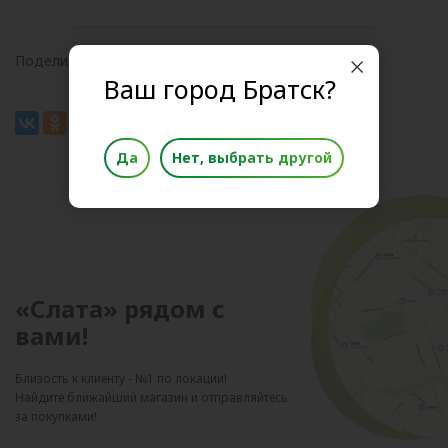
Поделиться в соц.сетях
Ваш город Братск?
Да
Нет, выбрать другой
«Слата» рядом с
вами!
Близость к клиенту - №1 по локации!
Найдите ближайший магазин и отправляйтесь
за покупками!