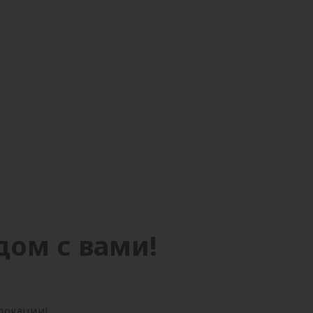
дом с вами!
 локации!