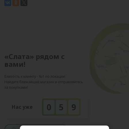
«Слата» рядом с
вами!
Близость к клиенту - №1 по локации!
Найдите ближайший магазин и отправляйтесь
за покупками!
0
5
9
Нас уже