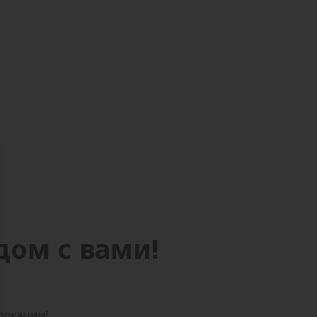
дом с вами!
 локации!