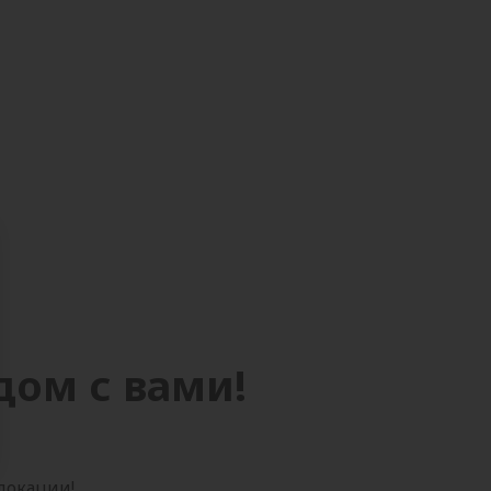
дом с вами!
 локации!