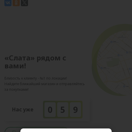
«Слата» рядом с
вами!
Близость к клиенту - №1 по локации!
Найдите ближайший магазин и отправляйтесь
за покупками!
0
5
9
Нас уже