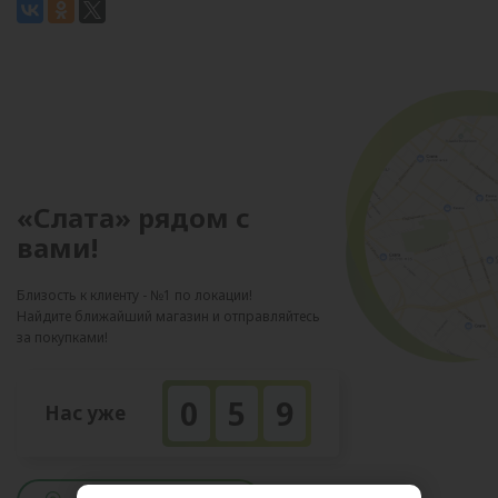
«Слата» рядом с
вами!
Близость к клиенту - №1 по локации!
Найдите ближайший магазин и отправляйтесь
за покупками!
0
5
9
Нас уже