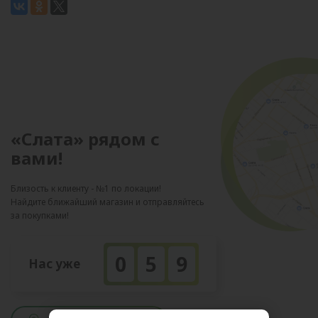
«Слата» рядом с
вами!
Близость к клиенту - №1 по локации!
Найдите ближайший магазин и отправляйтесь
за покупками!
0
5
9
Нас уже