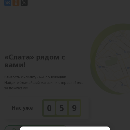
«Слата» рядом с
вами!
Близость к клиенту - №1 по локации!
Найдите ближайший магазин и отправляйтесь
за покупками!
0
5
9
Нас уже