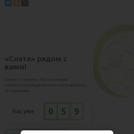
«Слата» рядом с
вами!
Близость к клиенту - №1 по локации!
Найдите ближайший магазин и отправляйтесь
за покупками!
0
5
9
Нас уже