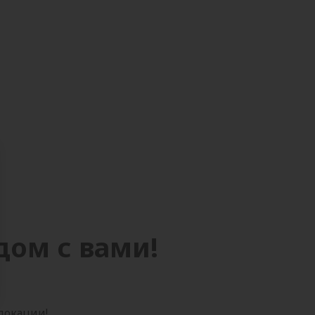
дом с вами!
 локации!