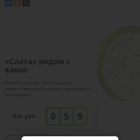
«Слата» рядом с
вами!
Близость к клиенту - №1 по локации!
Найдите ближайший магазин и отправляйтесь
за покупками!
0
5
9
Нас уже