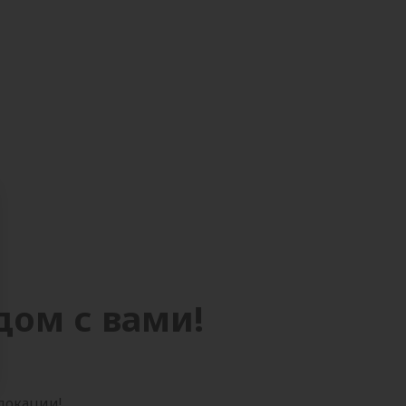
дом с вами!
 локации!