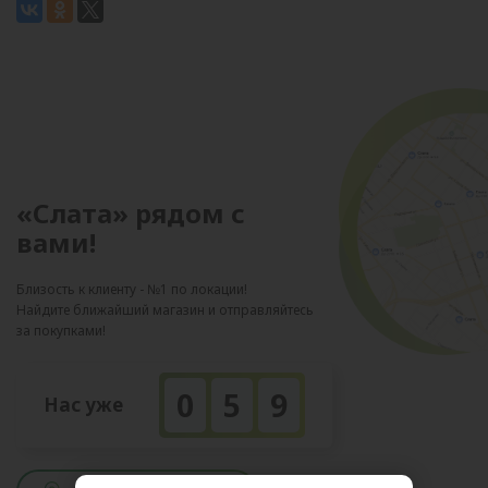
«Слата» рядом с
вами!
Близость к клиенту - №1 по локации!
Найдите ближайший магазин и отправляйтесь
за покупками!
0
5
9
Нас уже