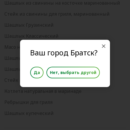
Шашлык из свинины на косточке маринованный
Стейк из свинины для гриля, маринованный
Шашлык Грузинский
Шашлык Классический
Масо на шашлык, свинина
Ваш город Братск?
Шашлык Грузинский с овощами
Шашлык Кавказский с овощами
Да
Нет, выбрать другой
Стейк из свинины в пикантном соусе
Котлета натуральная в маринаде
Ребрышки для гриля
Шашлык купеческий