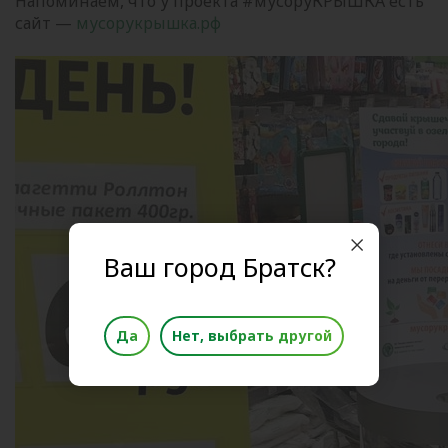
Напоминаем, что у проекта #мусоруКРЫШКА есть
сайт —
мусорукрышка.рф
Ваш город Братск?
Да
Нет, выбрать другой