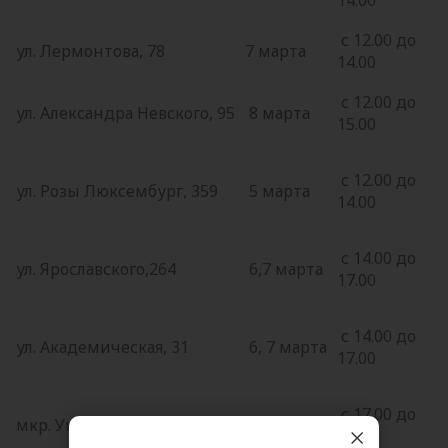
с 12.00 до
ул. Лермонтова, 78
7 марта
14.00
с 12.00 до
ул. Александра Невского, 95
8 марта
15.00
с 12.00 до
ул. Розы Люксембург, 359
5 марта
14.00
с 14.00 до
ул. Ярославского,264
6,7 марта
17.00
с 14.00 до
ул. Академическая, 31
6, 7 марта
17.00
с 17.00 до
мкр. Университетский, 43
5 марта
20.00