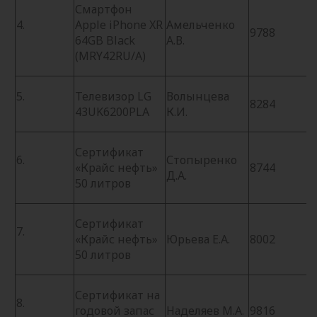
Смартфон
4.
Apple iPhone XR
Амельченко
9788
64GB Black
А.В.
(MRY42RU/A)
5.
Телевизор LG
Волынцева
8284
43UK6200PLA
К.И.
Сертификат
6.
Стопыренко
«Крайс нефть»
8744
Д.А.
50 литров
Сертификат
7.
«Крайс нефть»
Юрьева Е.А.
8002
50 литров
Сертификат на
8.
годовой запас
Наделяев М.А.
9816