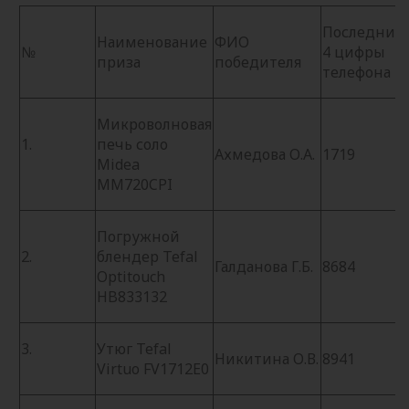
Последние
Наименование
ФИО
№
4 цифры
приза
победителя
телефона
Микроволновая
1.
печь соло
Ахмедова О.А.
1719
Midea
MM720CPI
Погружной
2.
блендер Tefal
Галданова Г.Б.
8684
Optitouch
HB833132
3.
Утюг Tefal
Никитина О.В.
8941
Virtuo FV1712E0