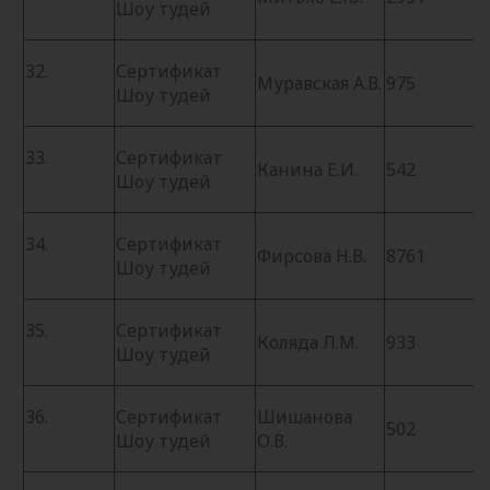
Шоу тудей
32.
Сертификат
Муравская А.В.
975
Шоу тудей
33.
Сертификат
Канина Е.И.
542
Шоу тудей
34.
Сертификат
Фирсова Н.В.
8761
Шоу тудей
35.
Сертификат
Коляда Л.М.
933
Шоу тудей
36.
Сертификат
Шишанова
502
Шоу тудей
О.В.