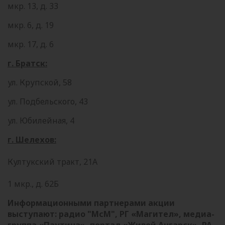
мкр. 13, д. 33
мкр. 6, д. 19
мкр. 17, д. 6
г. Братск:
ул. Крупской, 58
ул. Подбельского, 43
ул. Юбилейная, 4
г. Шелехов:
Култукский тракт, 21А
1 мкр., д. 62Б
Информационными партнерами акции
выступают: радио "МсМ", РГ «Магител», медиа-
группа «Паутина», портал «Живой Ангарск», РА