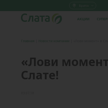
Братск
АКЦИИ
СУПЕ
Главная
|
Новости компании
|
«Лови момент» в Сл
«Лови момент
Слате!
03.07.18