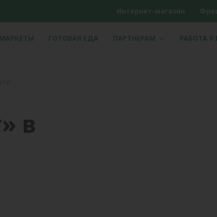
Интернет-магазин
Фре
РМАРКЕТЫ
ГОТОВАЯ ЕДА
ПАРТНЕРАМ
РАБОТА У
ате!
» в