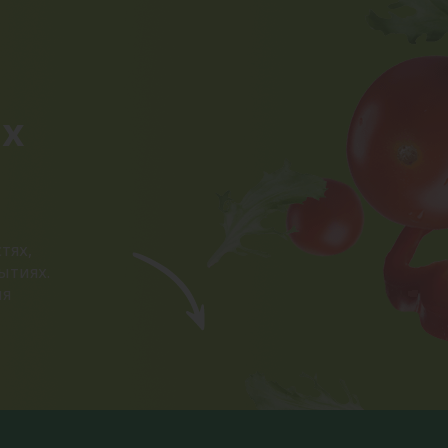
ых
тях,
ытиях.
ия