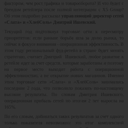
фактором, чем рост трафика и товарооборота? И что будет с
брендом ретейлера после полной интеграции с X5 Group?
Об этом подробно рассказал
управляющий директор сетей
«Слата» и «ХлебСоль» Дмитрий Ишевский.
Текущий год подтолкнул торговые сети к пересмотру
приоритетов: если раньше борьба шла за долю рынка, то
сейчас в фокусе внимания - операционная эффективность. В
этом году региональный фуд-ретейл в стране будет менять
стратегию, считает Дмитрий Ишевский, любое развитие в
ретейле идет за счет средств, которые заработаны и поэтому
на первое место выходит работа с операционной
эффективностью, а не открытие новых магазинов. Именно
этим торговые сети «Слата» и «ХлебСоль» занимались
последние 2 года, что позволило показать по-настоящему
высокие результаты. По словам Дмитрия Ишевского,
операционная прибыль сетей по итогам 2 лет выросла на
165%.
По его словам, добиваться таких результатов за счет одного
только показателя невозможно: это итог комплексной