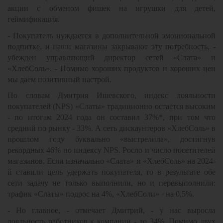
акции с обменом фишек на игрушки для детей,
геймификация.
- Покупатель нуждается в дополнительной эмоциональной
подпитке, и наши магазины закрывают эту потребность, -
убежден управляющий директор сетей «Слата» и
«ХлебСоль». - Помимо хороших продуктов и хороших цен
мы даем позитивный настрой.
По словам Дмитрия Ишевского, индекс лояльности
покупателей (NPS) «Слаты» традиционно остается высоким
- по итогам 2024 года он составил 37%*, при том что
средний по рынку - 33%. А сеть дискаунтеров «ХлебСоль» в
прошлом году буквально «выстрелила», достигнув
рекордных 46% по индексу NPS. Росло и число посетителей
магазинов. Если изначально «Слата» и «ХлебСоль» на 2024-
й ставили цель удержать покупателя, то в результате обе
сети задачу не только выполнили, но и перевыполнили:
трафик «Слаты» подрос на 4%, «ХлебСоли» - на 0,5%.
- Но главное, - отмечает Дмитрий, - у нас выросла
лояльность работников к компании - до 34%. Помимо двух